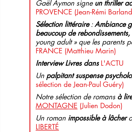
Gaël Aymon signe 
un thriller 
PROVENCE (Jean-Rémi Barland
Sélection littéraire
 : 
Ambiance g
beaucoup de rebondissements, u
young adult » que les parents pe
FRANCE
 (Matthieu Marin)
Interview Livres dans
L'ACTU
Un 
palpitant suspense psychol
sélection de Jean-Paul Guéry)
Notre sélection de romans 
à lir
MONTAGNE
(Julien Dodon)
Un roman 
impossible à lâcher
 
LIBERTÉ