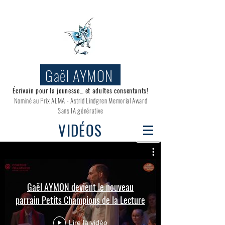
Gaël AYMON
Écrivain pour la jeunesse… et adultes consentants!
Nominé au
Prix ALMA - Astrid Lindgren Memorial Award
Sans IA générative
VIDÉOS
Gaël AYMON devient le nouveau
parrain Petits Champions de la Lecture
Lire la vidéo