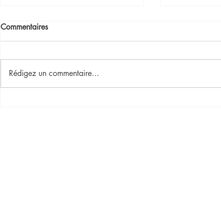
Commentaires
Rédigez un commentaire...
LA BELLE AU BOIS
LA BELLE ET
DORMANT
LARMES DE