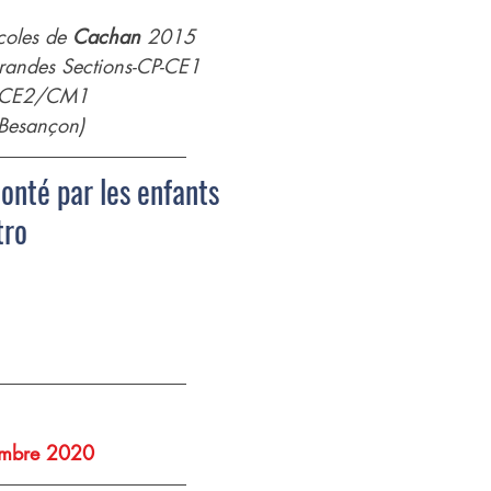
coles de 
Cachan
 2015
randes Sections-CP-CE1
 CE2/CM1
esançon)
conté par les enfants
tro
tembre 2020