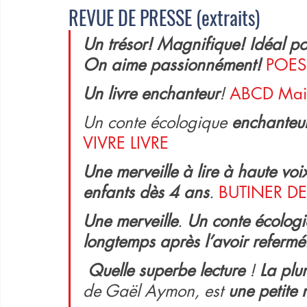
REVUE DE PRESSE (extraits)
Un trésor! Magnifique! Idéal po
On aime passionnément! 
POESI
Un livre enchanteur
! 
ABCD Maior
Un conte écologique 
enchanteu
VIVRE LIVRE
Une merveille à lire à haute voi
enfants dès 4 ans
. 
BUTINER DE
Une merveille
. 
Un conte écologiq
longtemps après l’avoir refermé
Quelle superbe lecture
 ! 
La plu
de Gaël Aymon, est 
une petite 