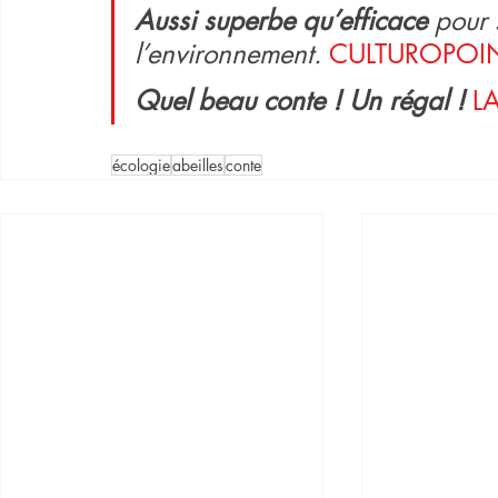
Aussi superbe qu’efficace
 pour 
l’environnement. 
CULTUROPOI
Quel beau conte ! Un régal !
L
écologie
abeilles
conte