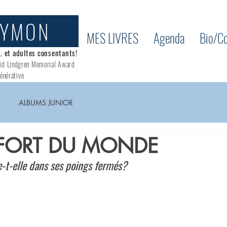
AYMON
MES LIVRES
Agenda
Bio/Co
… et adultes consentants!
id Lindgren Memorial Award
énérative
ALBUMS JUNIOR
S FORT DU MONDE
e-t-elle dans ses poings fermés?