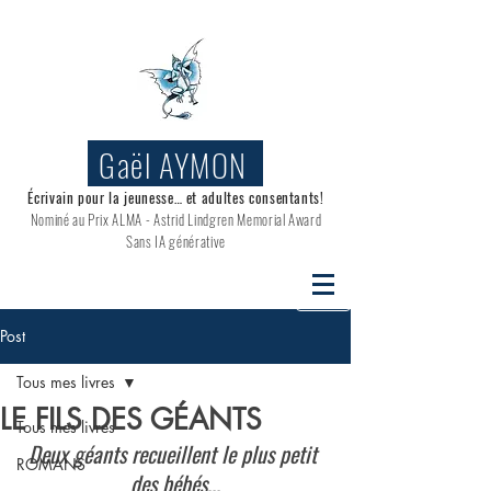
Gaël AYMON
Écrivain pour la jeunesse… et adultes consentants!
Nominé au
Prix ALMA - Astrid Lindgren Memorial Award
Sans IA générative
Post
Tous mes livres
LE FILS DES GÉANTS
Tous mes livres
Deux géants recueillent le plus petit 
ROMANS
des bébés...