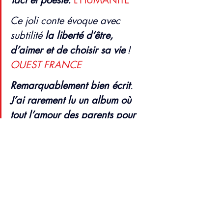
Tact et poésie.
 L’HUMANITÉ
Ce joli conte évoque avec 
subtilité 
la liberté d’être, 
d’aimer et de choisir sa vie
 !
OUEST FRANCE
Remarquablement bien écrit
. 
J’ai rarement lu un album où 
tout l’amour des parents pour 
un enfant est exprimé de 
manière si touchante 
et subtile.
BUTINER DE LIVRES EN LIVRES
Coup de cœur ! 
La fin est 
absolument magnifique
… 
Un 
magnifique conte, de ceux qui 