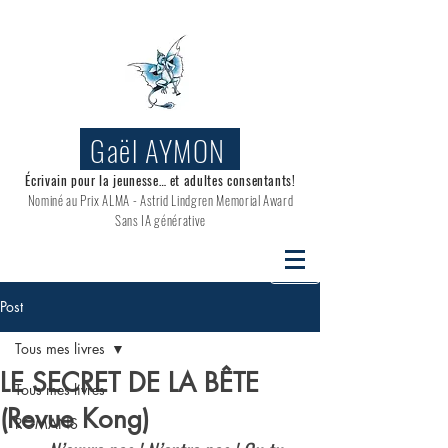
Gaël AYMON
Écrivain pour la jeunesse… et adultes consentants!
Nominé au
Prix ALMA - Astrid Lindgren Memorial Award
Sans IA générative
Post
Tous mes livres
LE SECRET DE LA BÊTE
Tous mes livres
(Revue Kong)
ROMANS